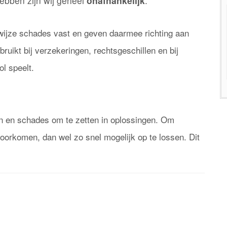
hebben zijn wij geheel
onafhankelijk
.
 wijze schades vast en geven daarmee richting aan
uikt bij verzekeringen, rechtsgeschillen en bij
l speelt.
 en schades om te zetten in oplossingen. Om
 voorkomen, dan wel zo snel mogelijk op te lossen. Dit
dere communicatie zorgen wij ervoor, dat u snel weer
rder kunt.